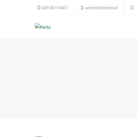
6281367714607
admin@idionline.id