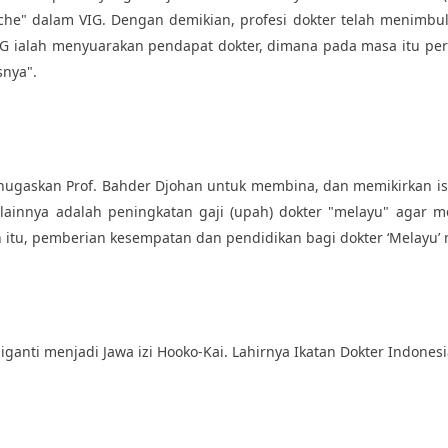
he" dalam VIG. Dengan demikian, profesi dokter telah menimbulk
IG ialah menyuarakan pendapat dokter, dimana pada masa itu p
snya".
ugaskan Prof. Bahder Djohan untuk membina, dan memikirkan isti
 lainnya adalah peningkatan gaji (upah) dokter "melayu" agar
n itu, pemberian kesempatan dan pendidikan bagi dokter ‘Melayu’ 
nti menjadi Jawa izi Hooko-Kai. Lahirnya Ikatan Dokter Indonesia