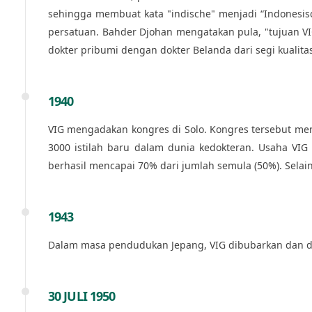
sehingga membuat kata "indische" menjadi “Indonesisc
persatuan. Bahder Djohan mengatakan pula, "tujuan V
dokter pribumi dengan dokter Belanda dari segi kualita
1940
VIG mengadakan kongres di Solo. Kongres tersebut men
3000 istilah baru dalam dunia kedokteran. Usaha VIG
berhasil mencapai 70% dari jumlah semula (50%). Selai
1943
Dalam masa pendudukan Jepang, VIG dibubarkan dan diga
30 JULI 1950