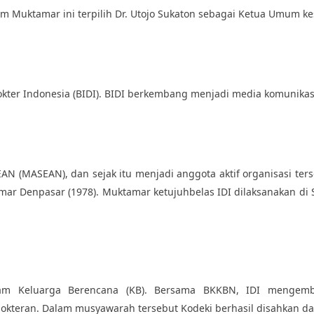
 Muktamar ini terpilih Dr. Utojo Sukaton sebagai Ketua Umum kes
okter Indonesia (BIDI). BIDI berkembang menjadi media komunikasi
SEAN (MASEAN), dan sejak itu menjadi anggota aktif organisasi 
ar Denpasar (1978). Muktamar ketujuhbelas IDI dilaksanakan di 
gram Keluarga Berencana (KB). Bersama BKKBN, IDI mengem
okteran. Dalam musyawarah tersebut Kodeki berhasil disahkan d